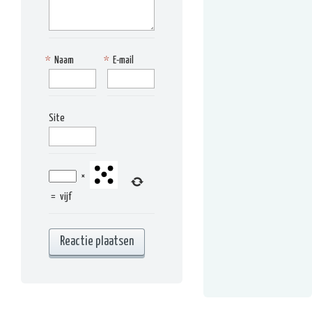
*
Naam
*
E-mail
Site
×
=
vijf