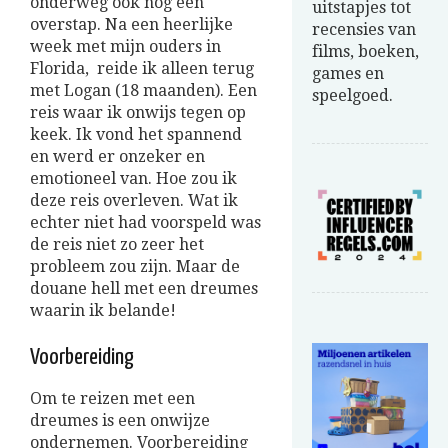
onderweg ook nog een
uitstapjes tot
overstap. Na een heerlijke
recensies van
week met mijn ouders in
films, boeken,
Florida, reide ik alleen terug
games en
met Logan (18 maanden). Een
speelgoed.
reis waar ik onwijs tegen op
keek. Ik vond het spannend
en werd er onzeker en
emotioneel van. Hoe zou ik
deze reis overleven. Wat ik
echter niet had voorspeld was
de reis niet zo zeer het
probleem zou zijn. Maar de
douane hell met een dreumes
waarin ik belande!
Voorbereiding
Om te reizen met een
dreumes is een onwijze
ondernemen. Voorbereiding