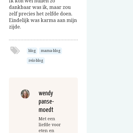
Ik kon wel huilen zo
dankbaar was ik, maar zou
zelf precies het zelfde doen.
Eindelijk was karma aan mijn
zijde.
blog
mama-blog
reis-blog
wendy
panse-
moedt
Met een
liefde voor
eten en