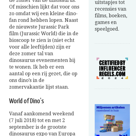
de zomer van de dinosaurus.
uitstapjes tot
Of misschien lijkt dat voor ons
recensies van
zo omdat wij een kleine dino-
films, boeken,
fan rond hebben lopen. Naast
games en
de nieuwste Jurassic Park
speelgoed.
film (Jurassic World) die in de
bioscoop te zien is (niet echt
voor alle leeftijden) zijn er
deze zomer tal van
dinosaurus evenementen bij
te wonen. Ik heb er een
aantal op een rij gezet, die op
ons dino’s in de
zomervakantie lijst staan.
World of Dino’s
Vanaf aankomend weekend
(7 juli 2018) tot en met 2
september is de grootste
dinosaurus expo van Europa