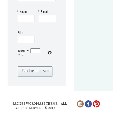
*
Naam
*
E-mail
Site
zeven
−
=
2
RECIPES WORDPRESS THEME | ALL
RIGHTS RESERVED | © 2015