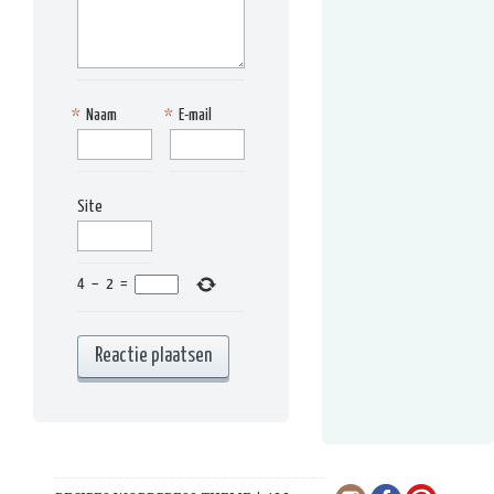
*
Naam
*
E-mail
Site
4
−
2
=