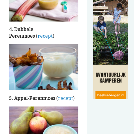
4. Dubbele
Perenmoes
(
recept
)
5. Appel-Perenmoes
(
recept
)