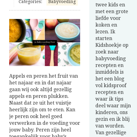
Categories:
Babyvoeding
twee kids en
met een grote
liefde voor
koken en
lezen. Ik
starten
Kidshoekje op
zoek naar
babyvoeding
recepten en
inmiddels is
Appels en peren het fruit van
het een blog
het najaar en in dat najaar
vol kidsproof
gaan wij ook altijd gezellig
recepten en
appels en peren plukken.
waar ik tips
Naast dat ze uit het vuistje
deel waar mijn
heerlijk zijn om te eten. Kan
kinderen, ons
je peren ook heel goed
gezin en ik blij
verwerken in de voeding voor
van worden.
jouw baby. Peren zijn heel
Van gezellige
toegankelijk voor baby’s