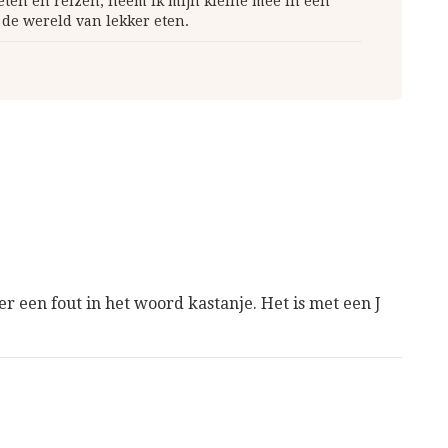
 eten en reizen, neem ik mijn kleine mee in een
 de wereld van lekker eten.
 er een fout in het woord kastanje. Het is met een J