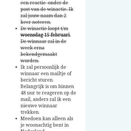
een reactie onder de
post van de winactie. Ik
zal jouw naam dan 2
keer noteren.
De winactie loopt t/m
woensdag
15 februari
.
De winnaar zal in de
week erna
bekendgemaakt
worden.
Ik zal persoonlijk de
winnaar een mailtje of
bericht sturen.
Belangrijk is om binnen
48 uur te reageren op de
mail, anders zal ik een
nieuwe winnaar
trekken.
Meedoen kan alleen als
je woonachtig bent in