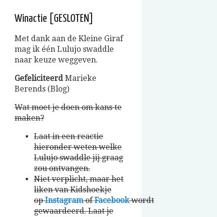
Winactie [GESLOTEN]
Met dank aan de Kleine Giraf
mag ik één Lulujo swaddle
naar keuze weggeven.
Gefeliciteerd
Marieke
Berends (Blog)
Wat moet je doen om kans te
maken?
Laat in een reactie
hieronder weten welke
Lulujo swaddle jij graag
zou ontvangen.
Niet verplicht, maar het
liken van Kidshoekje
op
Instagram
of
Facebook
wordt
gewaardeerd. Laat je