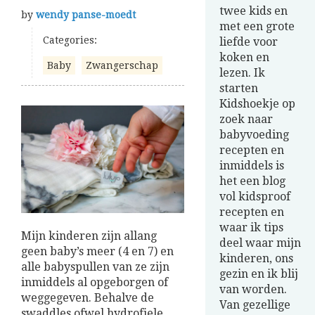
twee kids en
by
wendy panse-moedt
met een grote
Categories:
liefde voor
koken en
Baby
Zwangerschap
lezen. Ik
starten
Kidshoekje op
zoek naar
babyvoeding
recepten en
inmiddels is
het een blog
vol kidsproof
recepten en
waar ik tips
Mijn kinderen zijn allang
deel waar mijn
geen baby’s meer (4 en 7) en
kinderen, ons
alle babyspullen van ze zijn
gezin en ik blij
inmiddels al opgeborgen of
van worden.
weggegeven. Behalve de
Van gezellige
swaddles ofwel hydrofiele