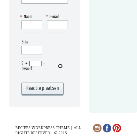
*
Naam
*
E-mail
Site
8
+
=
twaalf
RECIPES WORDPRESS THEME | ALL
RIGHTS RESERVED | © 2015