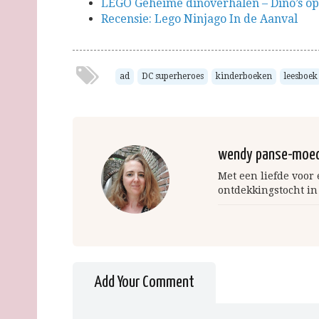
LEGO Geheime dinoverhalen – Dino’s op
Recensie: Lego Ninjago In de Aanval
ad
DC superheroes
kinderboeken
leesboek
wendy panse-moe
Met een liefde voor
ontdekkingstocht in
Add Your Comment