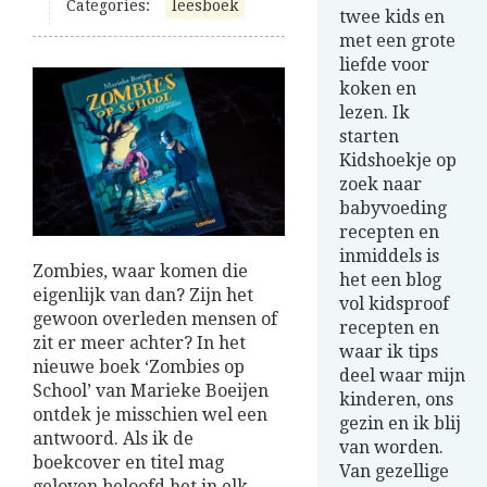
Categories:
leesboek
twee kids en
met een grote
liefde voor
koken en
lezen. Ik
starten
Kidshoekje op
zoek naar
babyvoeding
recepten en
inmiddels is
Zombies, waar komen die
het een blog
eigenlijk van dan? Zijn het
vol kidsproof
gewoon overleden mensen of
recepten en
zit er meer achter? In het
waar ik tips
nieuwe boek ‘Zombies op
deel waar mijn
School’ van Marieke Boeijen
kinderen, ons
ontdek je misschien wel een
gezin en ik blij
antwoord. Als ik de
van worden.
boekcover en titel mag
Van gezellige
geloven beloofd het in elk