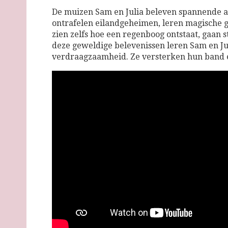
De muizen Sam en Julia beleven spannende a
ontrafelen eilandgeheimen, leren magische 
zien zelfs hoe een regenboog ontstaat, gaan 
deze geweldige belevenissen leren Sam en Ju
verdraagzaamheid. Ze versterken hun band 