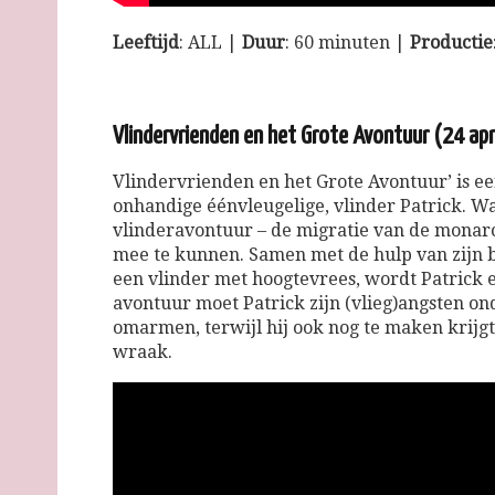
Leeftijd
: ALL |
Duur
: 60 minuten |
Productie
Vlindervrienden en het Grote Avontuur (24 apri
Vlindervrienden
en het Grote Avontuur’ is 
onhandige éénvleugelige,
vlinder
Patrick. Wa
vlinderavontuur – de migratie van de monarch
mee te kunnen. Samen met de hulp van zijn be
een
vlinder
met hoogtevrees, wordt Patrick e
avontuur moet Patrick zijn (vlieg)angsten on
omarmen, terwijl hij ook nog te maken krijgt
wraak.