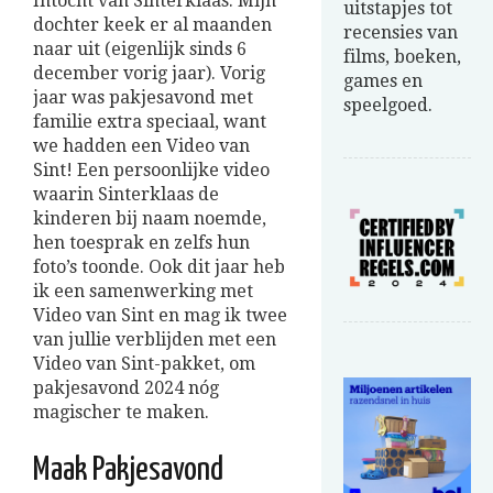
Intocht van Sinterklaas. Mijn
uitstapjes tot
dochter keek er al maanden
recensies van
naar uit (eigenlijk sinds 6
films, boeken,
december vorig jaar). Vorig
games en
jaar was pakjesavond met
speelgoed.
familie extra speciaal, want
we hadden een Video van
Sint! Een persoonlijke video
waarin Sinterklaas de
kinderen bij naam noemde,
hen toesprak en zelfs hun
foto’s toonde. Ook dit jaar heb
ik een samenwerking met
Video van Sint en mag ik twee
van jullie verblijden met een
Video van Sint-pakket, om
pakjesavond 2024 nóg
magischer te maken.
Maak Pakjesavond