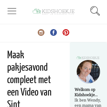
Maak
pakjesavond
compleet met
Welkom op
een Video van
Kidshoekje...
Ik ben Wendy,
Sint
een mama van