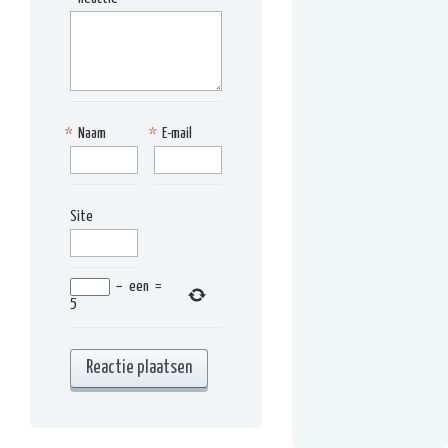
*
Naam
*
E-mail
Site
−
een
=
5