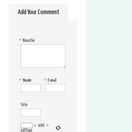
Add Your Comment
*
Reactie
*
Naam
*
E-mail
Site
+
acht
=
vijftien