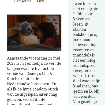
Categories:
Film
twee kids en
met een grote
liefde voor
koken en
lezen. Ik
starten
Kidshoekje op
zoek naar
babyvoeding
recepten en
inmiddels is
Aanstaande woensdag 21 mei
het een blog
2025 is het eindelijk zo ver: de
vol kidsproof
langverwachte live-action
recepten en
versie van Disney’s Lilo &
waar ik tips
Stitch draait in de
deel waar mijn
Nederlandse bioscopen! En
kinderen, ons
als ik de hype rondom Stitch
gezin en ik blij
van de afgelopen jaren mag
van worden.
geloven, wordt dit dé
Van gezellige
familiefilm die je niet wilt