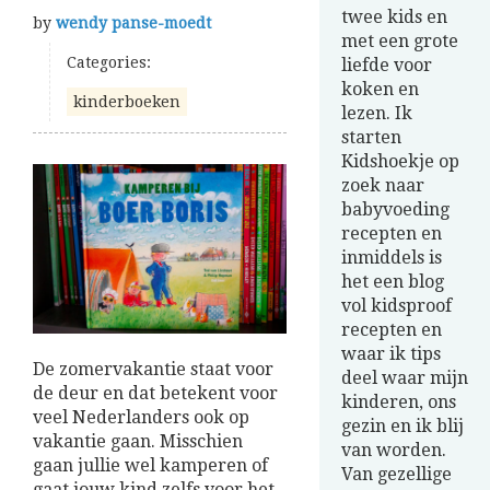
twee kids en
by
wendy panse-moedt
met een grote
Categories:
liefde voor
koken en
kinderboeken
lezen. Ik
starten
Kidshoekje op
zoek naar
babyvoeding
recepten en
inmiddels is
het een blog
vol kidsproof
recepten en
waar ik tips
De zomervakantie staat voor
deel waar mijn
de deur en dat betekent voor
kinderen, ons
veel Nederlanders ook op
gezin en ik blij
vakantie gaan. Misschien
van worden.
gaan jullie wel kamperen of
Van gezellige
gaat jouw kind zelfs voor het