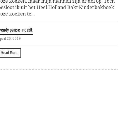
roze koeken, maar mijn mannen zijn er dol op. Toch
besloot ik uit het Heel Holland Bakt Kinderbakboek
roze koeken te...
wendy panse-moedt
pril 26, 2019
Read More