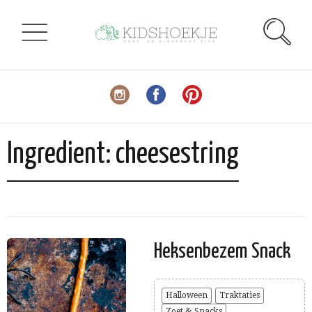
Ingredient:
cheesestring
Heksenbezem Snack
Halloween
Traktaties
Zoet & Snacks