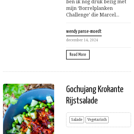
ben ik nog druk bezig met
mijn ‘Borrelplanken
Challenge’ die Marcel...
wendy panse-moedt
december 14, 2024
Read More
Gochujang Krokante
Rijstsalade
Salade
Vegetarisch