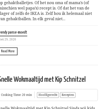
op gehaktballetjes. Of het nou oma of mama’s (of
misschien wel papa’s) recept is. Of dat het van de
slager of zelfs de IKEA is. Zelf hou ik helemaal niet
van gehaktballen. In elk geval niet...
wendy panse-moedt
ei 29, 2020
Read More
Snelle Wokmaaltijd met Kip Schnitzel
Cooking Time: 20 min
Hoofdgerecht
Recepten
Snelle Wokmaaltijd met Kip Schnitzel Sinds wij kids