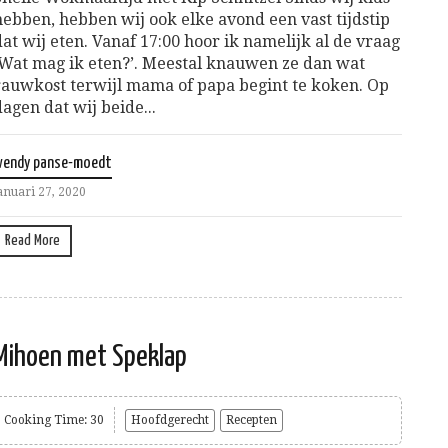
hebben, hebben wij ook elke avond een vast tijdstip
dat wij eten. Vanaf 17:00 hoor ik namelijk al de vraag
‘Wat mag ik eten?’. Meestal knauwen ze dan wat
rauwkost terwijl mama of papa begint te koken. Op
dagen dat wij beide...
wendy panse-moedt
anuari 27, 2020
Read More
Mihoen met Speklap
Cooking Time: 30
Hoofdgerecht
Recepten