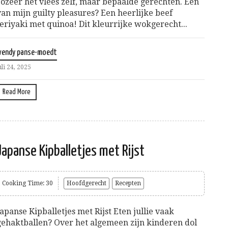
zozeer het vlees zelf, maar bepaalde gerechten. Eén
van mijn guilty pleasures? Een heerlijke beef
teriyaki met quinoa! Dit kleurrijke wokgerecht...
wendy panse-moedt
uli 24, 2025
Read More
Japanse Kipballetjes met Rijst
Cooking Time: 30
Hoofdgerecht
Recepten
Japanse Kipballetjes met Rijst Eten jullie vaak
gehaktballen? Over het algemeen zijn kinderen dol