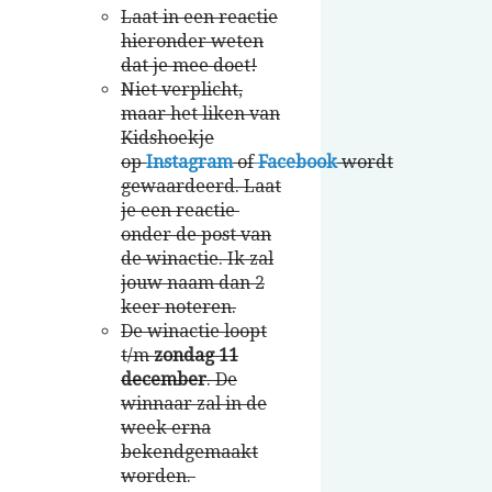
Laat in een reactie
hieronder weten
dat je mee doet!
Niet verplicht,
maar het liken van
Kidshoekje
op
Instagram
of
Facebook
wordt
gewaardeerd. Laat
je een reactie
onder de post van
de winactie. Ik zal
jouw naam dan 2
keer noteren.
De winactie loopt
t/m
zon
dag 11
december
. De
winnaar zal in de
week erna
bekendgemaakt
worden.