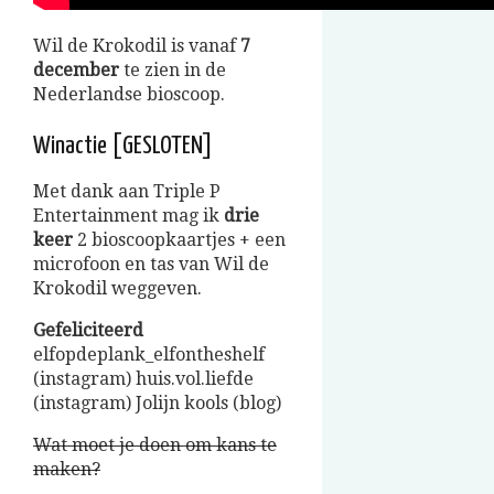
Wil de Krokodil is vanaf
7
december
te zien in de
Nederlandse bioscoop.
Winactie [GESLOTEN]
Met dank aan Triple P
Entertainment mag ik
drie
keer
2 bioscoopkaartjes + een
microfoon en tas van Wil de
Krokodil weggeven.
Gefeliciteerd
elfopdeplank_elfontheshelf
(instagram) huis.vol.liefde
(instagram) Jolijn kools (blog)
Wat moet je doen om kans te
maken?