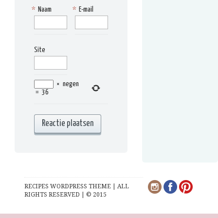
*
Naam
*
E-mail
Site
×
negen
=
36
RECIPES WORDPRESS THEME | ALL
RIGHTS RESERVED | © 2015