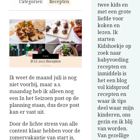
Categories:
Recepten
twee kids en
met een grote
liefde voor
koken en
lezen. Ik
starten
Kidshoekje op
zoek naar
babyvoeding
recepten en
inmiddels is
Ik weet de maand juli is nog
het een blog
niet voorbij, maar a.s.
vol kidsproof
maandag heb ik alleen nog
recepten en
een In het Seizoen post op de
waar ik tips
planning staan, dus deze post
deel waar mijn
kan er vast uit.
kinderen, ons
gezin en ik blij
Door de lichte stress van alle
van worden.
content klaar hebben voor de
Van gezellige
zomervakantie van start is,