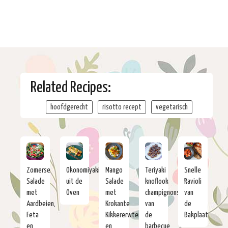
Related Recipes:
hoofdgerecht
risotto recept
vegetarisch
Zomerse
Okonomiyaki
Mango
Teriyaki
Snelle
Salade
uit de
Salade
knoflook
Ravioli
met
Oven
met
champignons
van
Aardbeien,
Krokante
van
de
Feta
Kikkererwten
de
Bakplaat
en
en
barbecue