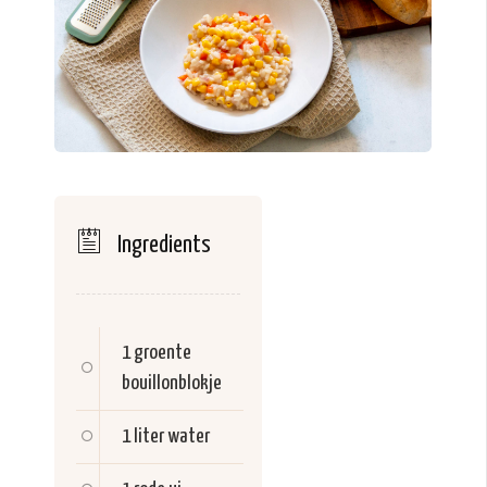
Ingredients
1
groente
bouillonblokje
1 liter
water