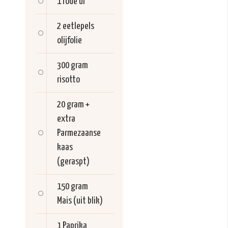
1
rode ui
2 eetlepels
olijfolie
300 gram
risotto
20 gram +
extra
Parmezaanse
kaas
(geraspt)
150 gram
Mais (uit blik)
1
Paprika