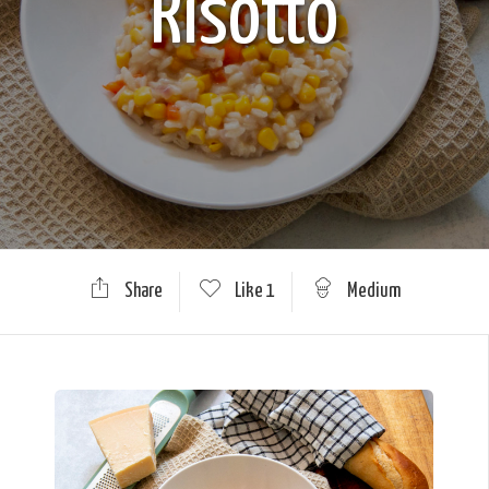
Risotto
Share
Like
1
Medium