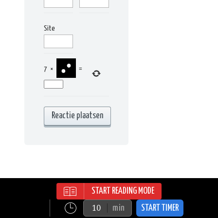
Site
7
×
=
START READING MODE
RECIPES WORDPRESS THEME | ALL
RIGHTS RESERVED | © 2015
min
START TIMER