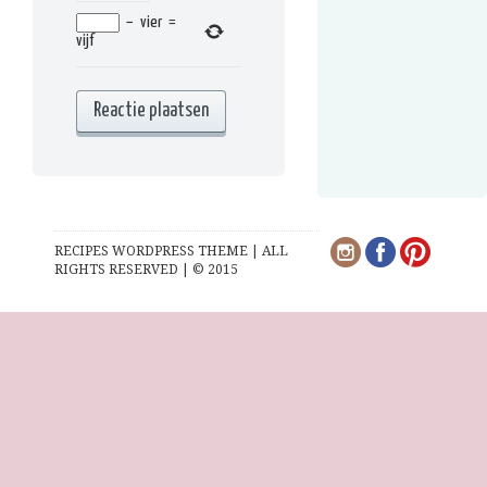
−
vier
=
vijf
RECIPES WORDPRESS THEME | ALL
RIGHTS RESERVED | © 2015