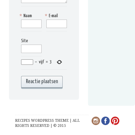
*
Naam
*
E-mail
Site
−
vijf
=
3
RECIPES WORDPRESS THEME | ALL
RIGHTS RESERVED | © 2015