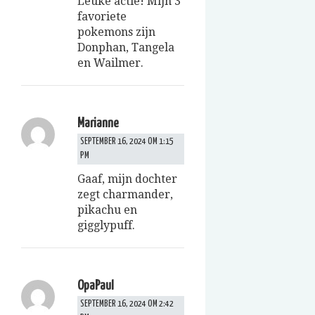
Leuke actie! Mijn 3
favoriete
pokemons zijn
Donphan, Tangela
en Wailmer.
Marianne
SEPTEMBER 16, 2024 OM 1:15
PM
Gaaf, mijn dochter
zegt charmander,
pikachu en
gigglypuff.
OpaPaul
SEPTEMBER 16, 2024 OM 2:42