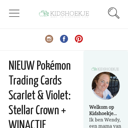
NIEUW Pokémon
Trading Cards
Scarlet & Violet:
Welkom op
Stellar Crown +
Kidshoekje...
Ik ben Wendy,
WINACTIE
een mama van