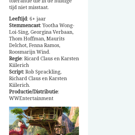
tolerantie die in de huidige
tijd niet misstaat.
Leeftijd
: 6+ jaar
Stemmencast
: Yootha Wong-
Loi-Sing, Georgina Verbaan,
Thom Hoffman, Maurits
Delchot, Fenna Ramos,
Roosmarijn Wind.
Regie
: Ricard Claus en Karsten
Kiilerich
Script:
Rob Sprackling,
Richard Claus en Karsten
Kiilerich.
Productie/Distributie
:
WWEntertainment