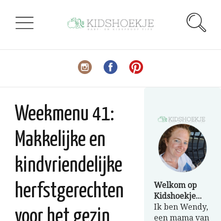
Weekmenu 41:
Makkelijke en
kindvriendelijke
Welkom op
herfstgerechten
Kidshoekje...
Ik ben Wendy,
voor het gezin
een mama van