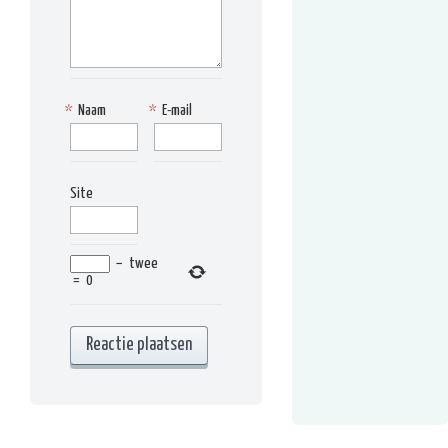
*
Naam
*
E-mail
Site
−
twee
=
0