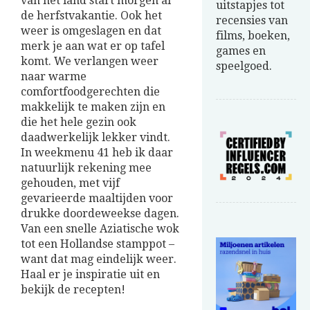
van het land start morgen al
uitstapjes tot
de herfstvakantie. Ook het
recensies van
weer is omgeslagen en dat
films, boeken,
merk je aan wat er op tafel
games en
komt. We verlangen weer
speelgoed.
naar warme
comfortfoodgerechten die
makkelijk te maken zijn en
die het hele gezin ook
daadwerkelijk lekker vindt.
In weekmenu 41 heb ik daar
natuurlijk rekening mee
gehouden, met vijf
gevarieerde maaltijden voor
drukke doordeweekse dagen.
Van een snelle Aziatische wok
tot een Hollandse stamppot –
want dat mag eindelijk weer.
Haal er je inspiratie uit en
bekijk de recepten!