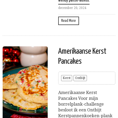
wendy panse-moedt
december 20, 2024
Read More
Amerikaanse Kerst
Pancakes
Kerst
Ontbijt
Amerikaanse Kerst
Pancakes Voor mijn
borrelplank-challenge
besloot ik een Ontbijt
Kerstpannenkoeken-plank