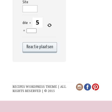
Site
drie
×
=
RECIPES WORDPRESS THEME | ALL
RIGHTS RESERVED | © 2015