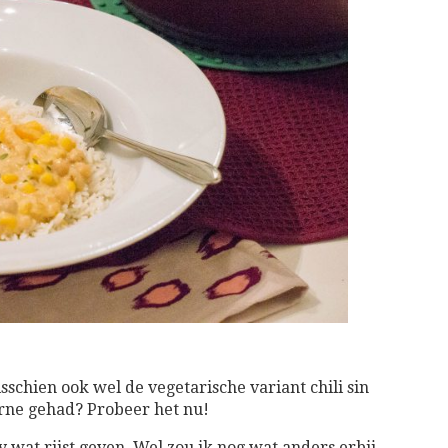
sschien ook wel de vegetarische variant chili sin
carne gehad? Probeer het nu!
 wat rijst geven. Wel zou ik nog wat anders erbij