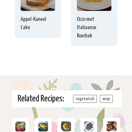
Appel-Kaneel
Orzo met
Cake
Italiaanse
Roerbak
Related Recipes:
vegetarisch
wrap