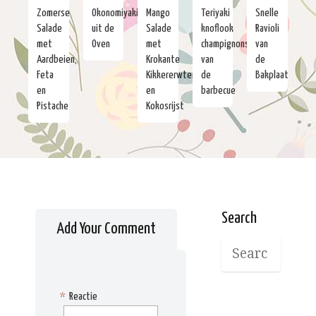
Zomerse
Okonomiyaki
Mango
Teriyaki
Snelle
Salade
uit de
Salade
knoflook
Ravioli
met
Oven
met
champignons
van
Aardbeien,
Krokante
van
de
Feta
Kikkererwten
de
Bakplaat
en
en
barbecue
Pistache
Kokosrijst
Search
Add Your Comment
*
Reactie