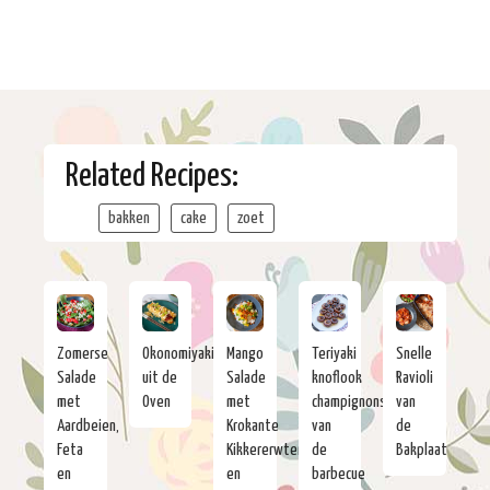
Related Recipes:
bakken
cake
zoet
Zomerse
Okonomiyaki
Mango
Teriyaki
Snelle
Salade
uit de
Salade
knoflook
Ravioli
met
Oven
met
champignons
van
Aardbeien,
Krokante
van
de
Feta
Kikkererwten
de
Bakplaat
en
en
barbecue