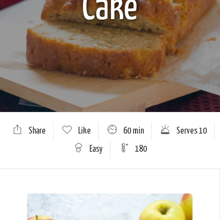
Cake
Share
Like
60 min
Serves 10
Easy
180