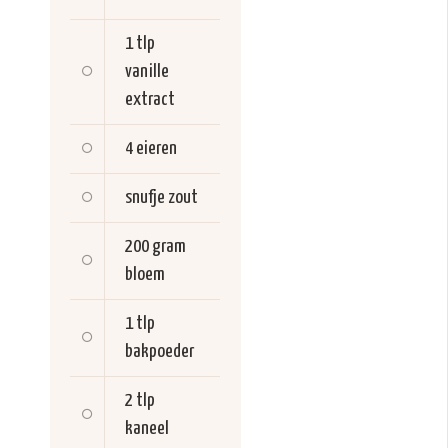
1 tlp
vanille
extract
4
eieren
snufje
zout
200 gram
bloem
1 tlp
bakpoeder
2 tlp
kaneel