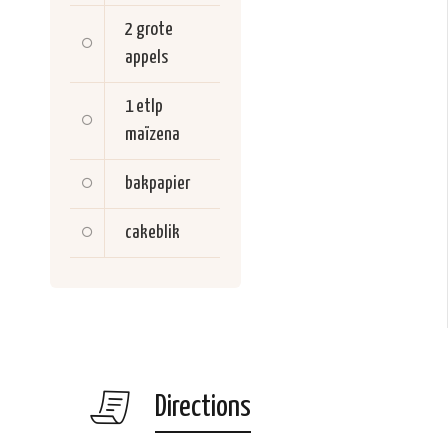
2 grote
appels
1 etlp
maïzena
bakpapier
cakeblik
Directions