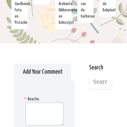
Aardbeien,
Krokante
van
de
Feta
Kikkererwten
de
Bakplaat
en
en
barbecue
Pistache
Kokosrijst
Search
Add Your Comment
*
Reactie