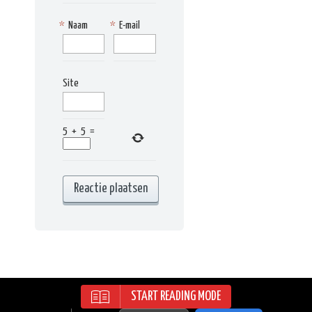
*
Naam
*
E-mail
Site
5
+
5
=
START READING MODE
RECIPES WORDPRESS THEME | ALL
RIGHTS RESERVED | © 2015