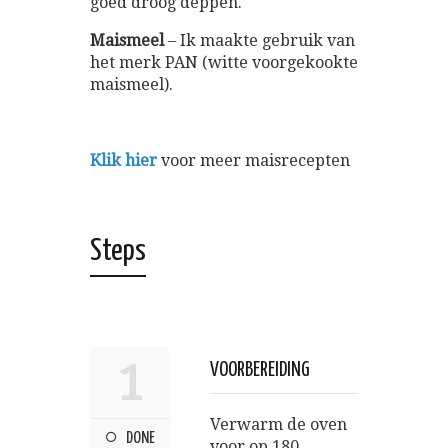
goed droog deppen.
Maismeel
– Ik maakte gebruik van
het merk PAN (witte voorgekookte
maismeel).
Klik hier
voor meer maisrecepten
Steps
1
VOORBEREIDING
Verwarm de oven
DONE
voor op 180