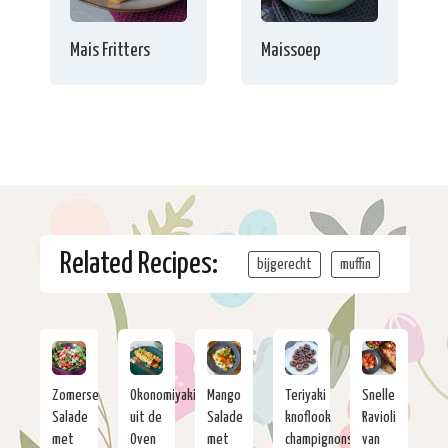
Mais Fritters
Maissoep
Related Recipes:
bijgerecht
muffin
Zomerse
Okonomiyaki
Mango
Teriyaki
Snelle
Salade
uit de
Salade
knoflook
Ravioli
met
Oven
met
champignons
van