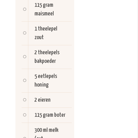
115 gram
maismeel
1 theelepel
zout
2 theelepels
bakpoeder
5 eetlepels
honing
2
eieren
115 gram
boter
300 ml
melk