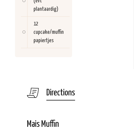
(evt
plantaardig)
12
cupcake/muffin
papiertjes
Directions
Mais Muffin