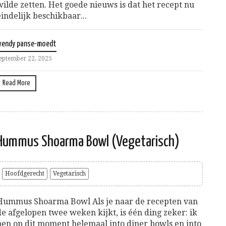
wilde zetten. Het goede nieuws is dat het recept nu
eindelijk beschikbaar...
wendy panse-moedt
eptember 22, 2025
Read More
Hummus Shoarma Bowl (Vegetarisch)
Hoofdgerecht
Vegetarisch
Hummus Shoarma Bowl Als je naar de recepten van
de afgelopen twee weken kijkt, is één ding zeker: ik
ben op dit moment helemaal into diner bowls en into