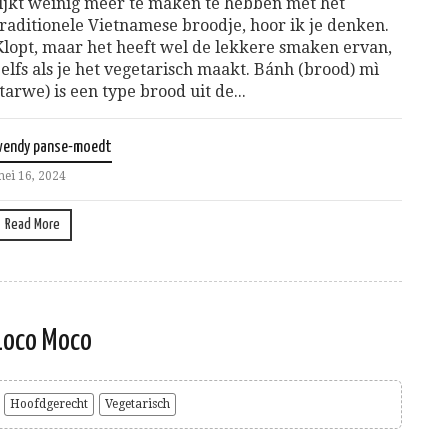
lijkt weinig meer te maken te hebben met het
traditionele Vietnamese broodje, hoor ik je denken.
Klopt, maar het heeft wel de lekkere smaken ervan,
zelfs als je het vegetarisch maakt. Bánh (brood) mì
(tarwe) is een type brood uit de...
wendy panse-moedt
ei 16, 2024
Read More
Loco Moco
Hoofdgerecht
Vegetarisch