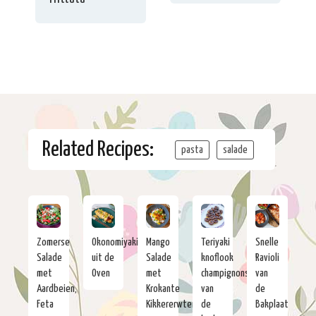
Related Recipes:
pasta
salade
Zomerse
Okonomiyaki
Mango
Teriyaki
Snelle
Salade
uit de
Salade
knoflook
Ravioli
met
Oven
met
champignons
van
Aardbeien,
Krokante
van
de
Feta
Kikkererwten
de
Bakplaat