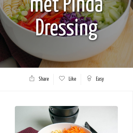
met Pinda
Dressing
Share
Like
Easy