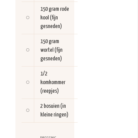
150 gram
rode
kool (fijn
gesneden)
150 gram
wortel (fijn
gesneden)
1/2
komkommer
(reepjes)
2
bosuien (in
kleine ringen)