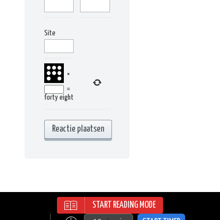
Site
×
=
forty eight
START READING MODE
RECIPES WORDPRESS THEME | ALL
RIGHTS RESERVED | © 2015