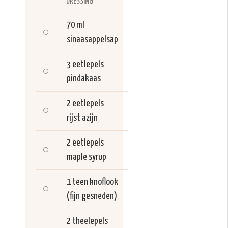
DRESSING
70 ml
sinaasappelsap
3 eetlepels
pindakaas
2 eetlepels
rijst azijn
2 eetlepels
maple syrup
1 teen
knoflook
(fijn gesneden)
2 theelepels