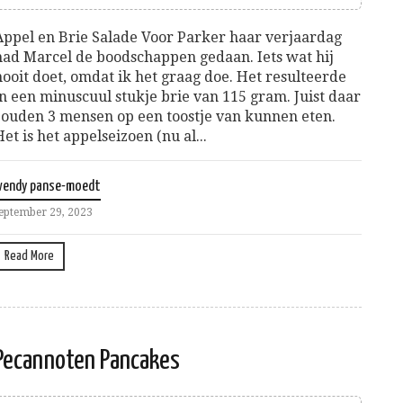
Appel en Brie Salade Voor Parker haar verjaardag
had Marcel de boodschappen gedaan. Iets wat hij
nooit doet, omdat ik het graag doe. Het resulteerde
in een minuscuul stukje brie van 115 gram. Juist daar
zouden 3 mensen op een toostje van kunnen eten.
Het is het appelseizoen (nu al...
wendy panse-moedt
eptember 29, 2023
Read More
Pecannoten Pancakes