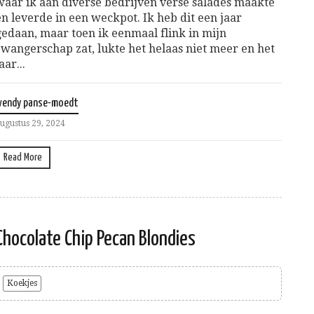
waar ik aan diverse bedrijven verse salades maakte
en leverde in een weckpot. Ik heb dit een jaar
gedaan, maar toen ik eenmaal flink in mijn
zwangerschap zat, lukte het helaas niet meer en het
aar...
wendy panse-moedt
ugustus 29, 2024
Read More
Chocolate Chip Pecan Blondies
Koekjes