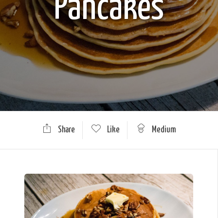
Pancakes
Share
Like
Medium