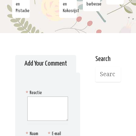
en
en
barbecue
Pistache
Kokosrijst
Search
Add Your Comment
*
Reactie
*
Naam
*
E-mail