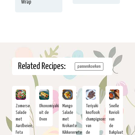
Wrap
Related Recipes:
pannenkoeken
Zomerse
Okonomiyaki
Mango
Teriyaki
Snelle
Salade
uit de
Salade
knoflook
Ravioli
met
Oven
met
champignons
van
Aardbeien,
Krokante
van
de
Feta
Kikkererwten
de
Bakplaat