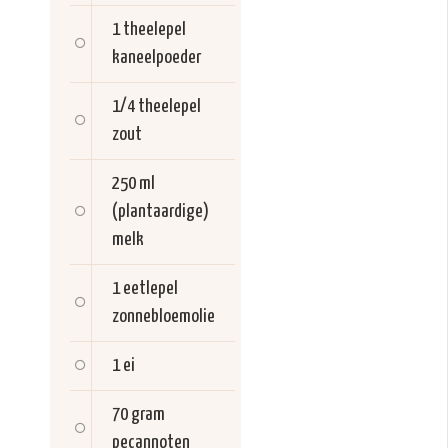
1 theelepel
kaneelpoeder
1/4 theelepel
zout
250 ml
(plantaardige)
melk
1 eetlepel
zonnebloemolie
1
ei
70 gram
pecannoten