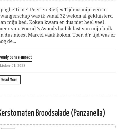
Spaghetti met Peer en Bietjes Tijdens mijn eerste
zwangerschap was ik vanaf 32 weken al gekluisterd
aan mijn bed. Koken kwam er dus niet heel veel
meer van. Vooral ’s Avonds had ik last van mijn buik
en dus moest Marcel vaak koken. Toen d’r tijd was er
nog de...
wendy panse-moedt
ktober 21, 2023
Read More
Kerstomaten Broodsalade (Panzanella)