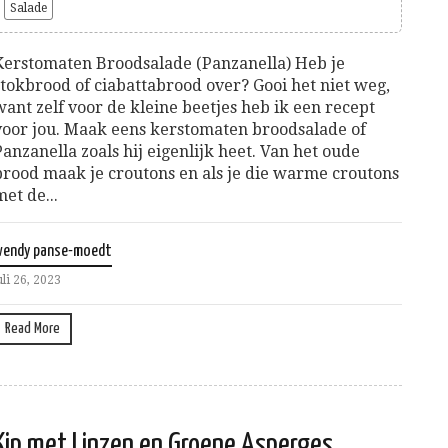
Salade
Kerstomaten Broodsalade (Panzanella) Heb je
stokbrood of ciabattabrood over? Gooi het niet weg,
want zelf voor de kleine beetjes heb ik een recept
voor jou. Maak eens kerstomaten broodsalade of
Panzanella zoals hij eigenlijk heet. Van het oude
brood maak je croutons en als je die warme croutons
met de...
wendy panse-moedt
uli 26, 2023
Read More
Kip met Linzen en Groene Asperges