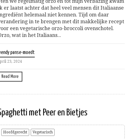
eten we regelmatig orzo en tot mijn verbazing kwam
ik er laatst achter dat heel veel mensen dit Italiaanse
ingrediënt helemaal niet kennen. Tijd om daar
verandering in te brengen met dit makkelijke recept
voor een vegetarische orzo-broccoli ovenschotel.
Orzo, wat in het Italiaans...
wendy panse-moedt
pril 23, 2024
Read More
Spaghetti met Peer en Bietjes
Hoofdgerecht
Vegetarisch