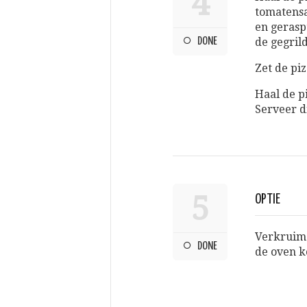
4
tomatensa
en gerasp
DONE
de gegril
Zet de pi
Haal de pi
Serveer d
5
OPTIE
Verkruime
DONE
de oven k