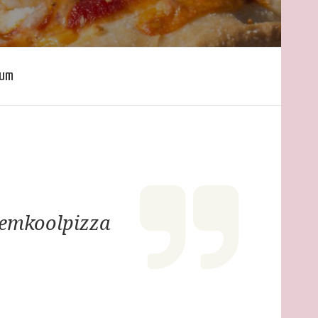
ium
emkoolpizza