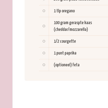
1 tlp
oregano
100 gram
geraspte kaas
(cheddar/mozzarella)
1/2
courgette
1
punt paprika
(optioneel) Feta