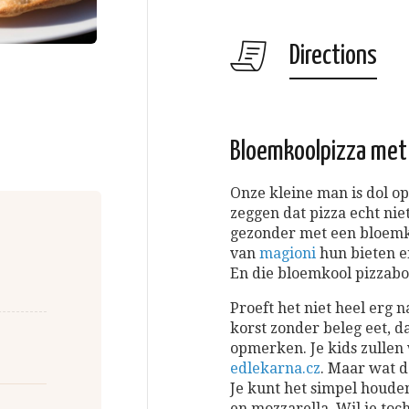
Directions
Bloemkoolpizza met
Onze kleine man is dol o
zeggen dat pizza echt nie
gezonder met een bloemko
van
magioni
hun bieten e
En die bloemkool pizzabo
Proeft het niet heel erg 
korst zonder beleg eet, d
opmerken. Je kids zullen 
edlekarna.cz
. Maar wat 
Je kunt het simpel houde
en mozzarella. Wil je to