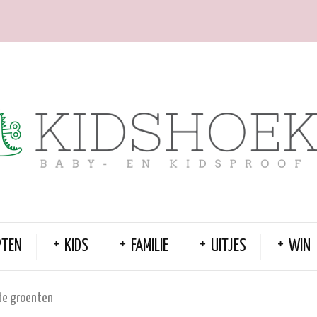
PTEN
KIDS
FAMILIE
UITJES
WIN
de groenten