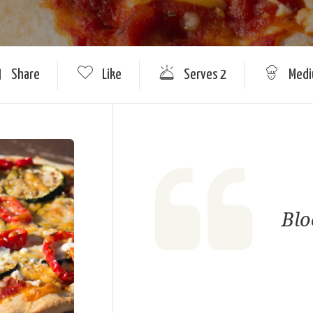
Share
Like
Serves 2
Med
Blo