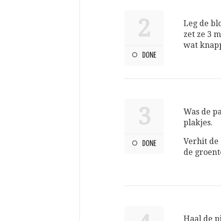
2
Leg de bl
zet ze 3 
wat knapp
DONE
3
Was de pa
plakjes.
Verhit de 
DONE
de groent
Haal de p