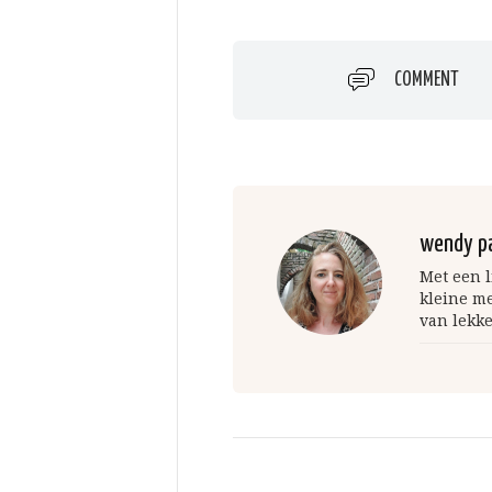
COMMENT
wendy p
Met een l
kleine m
van lekke