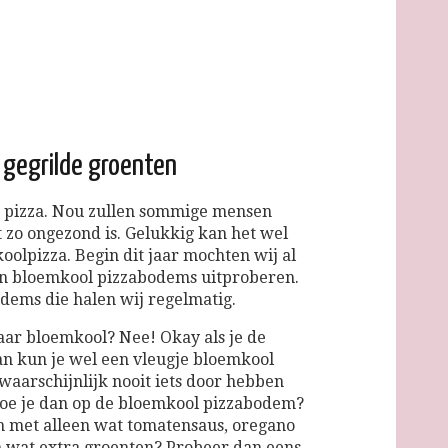
 gegrilde groenten
p pizza. Nou zullen sommige mensen
t zo ongezond is. Gelukkig kan het wel
olpizza. Begin dit jaar mochten wij al
n bloemkool pizzabodems uitproberen.
dems die halen wij regelmatig.
naar bloemkool? Nee! Okay als je de
an kun je wel een vleugje bloemkool
waarschijnlijk nooit iets door hebben
doe je dan op de bloemkool pizzabodem?
n met alleen wat tomatensaus, oregano
ch wat extra groenten? Probeer dan eens