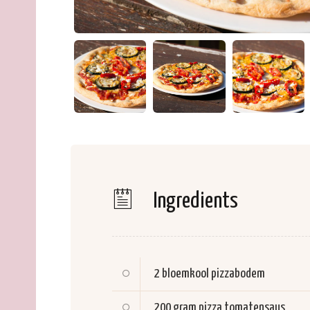
Ingredients
2
bloemkool pizzabodem
200 gram
pizza tomatensaus