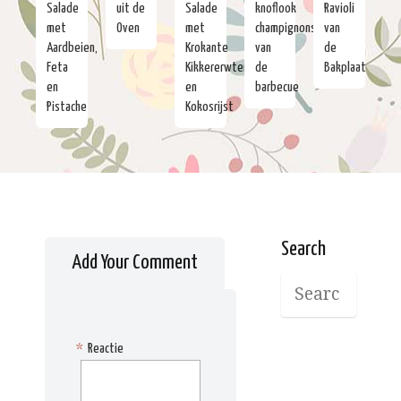
Salade
uit de
Salade
knoflook
Ravioli
met
Oven
met
champignons
van
Aardbeien,
Krokante
van
de
Feta
Kikkererwten
de
Bakplaat
en
en
barbecue
Pistache
Kokosrijst
Search
Add Your Comment
*
Reactie