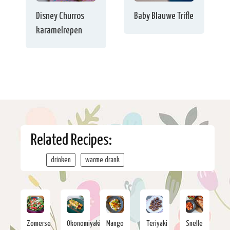
Disney Churros
Baby Blauwe Trifle
karamelrepen
Related Recipes:
drinken
warme drank
Zomerse
Okonomiyaki
Mango
Teriyaki
Snelle