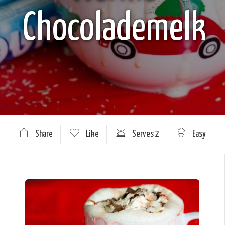
Chocolademelk
Share
Like
Serves 2
Easy