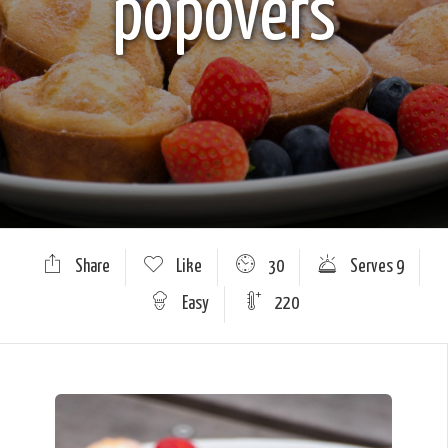
popovers
Share
Like
30
Serves 9
Easy
220