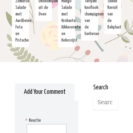
Zomerse
Okonomiyaki
Mango
Teriyaki
Snelle
Salade
uit de
Salade
knoflook
Ravioli
met
Oven
met
champignons
van
Aardbeien,
Krokante
van
de
Feta
Kikkererwten
de
Bakplaat
en
en
barbecue
Pistache
Kokosrijst
Search
Add Your Comment
*
Reactie