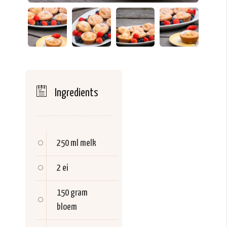
Ingredients
250 ml
melk
2
ei
150 gram
bloem