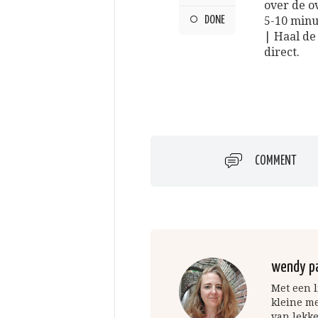
over de o
DONE
5-10 minu
| Haal de
direct.
COMMENT
wendy p
Met een l
kleine m
van lekke