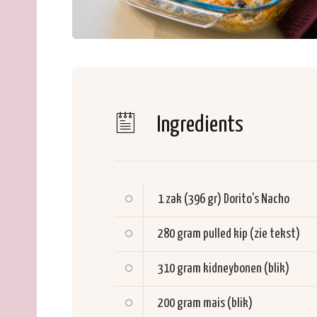
Ingredients
1 zak (396 gr)
Dorito's Nacho
280 gram
pulled kip (zie tekst)
310 gram
kidneybonen (blik)
200 gram
mais (blik)