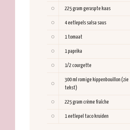
225 gram
geraspte kaas
4 eetlepels
salsa saus
1
tomaat
1
paprika
1/2
courgette
300 ml
romige kippenbouillon (zie
tekst)
225 gram
crème fraîche
1 eetlepel
taco kruiden