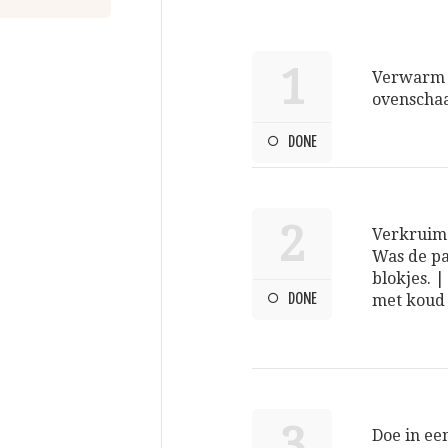
1
Verwarm d
ovenschaal
DONE
2
Verkruime
Was de pa
blokjes. |
DONE
met koud
3
Doe in ee