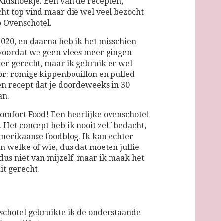
Kidshoekje. Een van de recepten,
cht top vind maar die wel veel bezocht
p Ovenschotel.
2020, en daarna heb ik het misschien
voordat we geen vlees meer gingen
kker gerecht, maar ik gebruik er wel
r: romige kippenbouillon en pulled
een recept dat je doordeweeks in 30
an.
 Comfort Food! Een heerlijke ovenschotel
. Het concept heb ik nooit zelf bedacht,
merikaanse foodblog. Ik kan echter
 welke of wie, dus dat moeten jullie
 dus niet van mijzelf, maar ik maak het
dit gerecht.
nschotel gebruikte ik de onderstaande