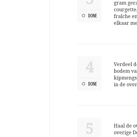
gram gera
courgette
DONE
fraîche e
elkaar me
4
Verdeel d
bodem van
kipmengse
DONE
in de ove
5
Haal de o
overige D