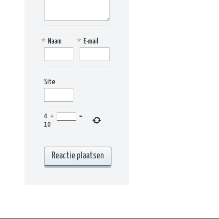
*
Naam
*
E-mail
Site
4
+
=
10