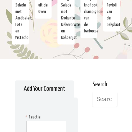
Salade
uit de
Salade
knoflook
Ravioli
met
Oven
met
champignons
van
Aardbeien,
Krokante
van
de
Feta
Kikkererwten
de
Bakplaat
en
en
barbecue
Pistache
Kokosrijst
Search
Add Your Comment
*
Reactie