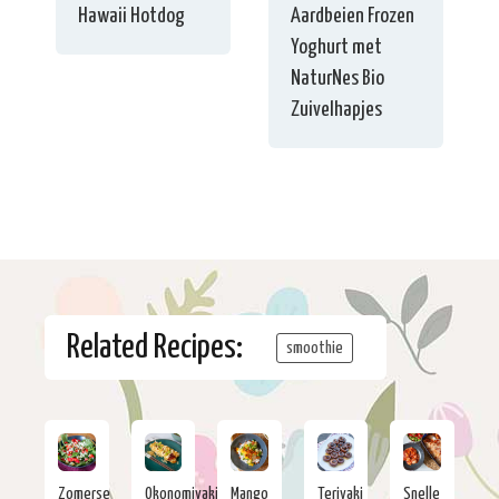
Hawaii Hotdog
Aardbeien Frozen
Yoghurt met
NaturNes Bio
Zuivelhapjes
Related Recipes:
smoothie
Zomerse
Okonomiyaki
Mango
Teriyaki
Snelle