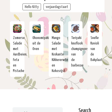
Hello Kitty
verjaardagstaart
Zomerse
Okonomiyaki
Mango
Teriyaki
Snelle
Salade
uit de
Salade
knoflook
Ravioli
met
Oven
met
champignons
van
Aardbeien,
Krokante
van
de
Feta
Kikkererwten
de
Bakplaat
en
en
barbecue
Pistache
Kokosrijst
Search