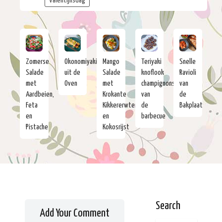
Valentijnsdag
Zomerse
Okonomiyaki
Mango
Teriyaki
Snelle
Salade
uit de
Salade
knoflook
Ravioli
met
Oven
met
champignons
van
Aardbeien,
Krokante
van
de
Feta
Kikkererwten
de
Bakplaat
en
en
barbecue
Pistache
Kokosrijst
Search
Add Your Comment