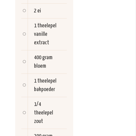
2
ei
1 theelepel
vanille
extract
400 gram
bloem
1 theelepel
bakpoeder
1/4
theelepel
zout