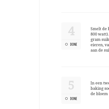
4
Smelt de 
800 watt)
gram suik
DONE
eieren, va
aan de sui
5
In een tw
baking so
de bloem 
DONE