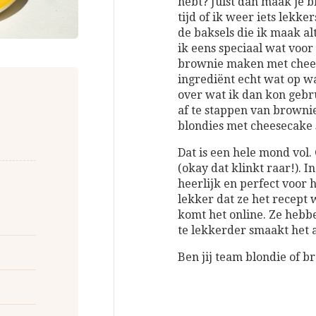
hebt? Juist dan maak je bl
tijd of ik weer iets lekk
de baksels die ik maak al
ik eens speciaal wat voor
brownie maken met chees
ingrediënt echt wat op wa
over wat ik dan kon gebru
af te stappen van brownie
blondies met cheesecake
Dat is een hele mond vol. 
(okay dat klinkt raar!). In 
heerlijk en perfect voor h
lekker dat ze het recept
komt het online. Ze heb
te lekkerder smaakt het a
Ben jij team blondie of b