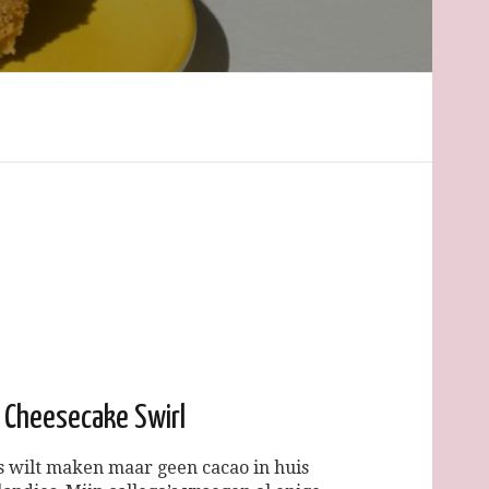
 Cheesecake Swirl
es wilt maken maar geen cacao in huis