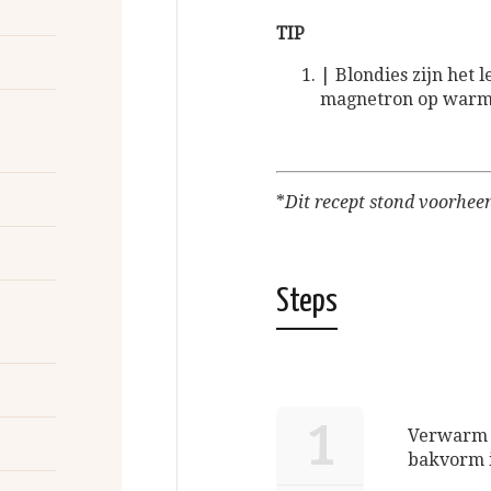
TIP
| Blondies zijn het l
magnetron op warmt
*
Dit recept stond voorhee
Steps
1
Verwarm d
bakvorm i