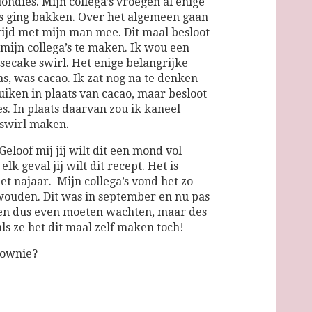
ondies. Mijn collega’s vroegen al enige
ers ging bakken. Over het algemeen gaan
tijd met mijn man mee. Dit maal besloot
 mijn collega’s te maken. Ik wou een
ecake swirl. Het enige belangrijke
s, was cacao. Ik zat nog na te denken
iken in plaats van cacao, maar besloot
s. In plaats daarvan zou ik kaneel
 swirl maken.
Geloof mij jij wilt dit een mond vol
elk geval jij wilt dit recept. Het is
et najaar. Mijn collega’s vond het zo
 wouden. Dit was in september en nu pas
ben dus even moeten wachten, maar des
ls ze het dit maal zelf maken toch!
rownie?