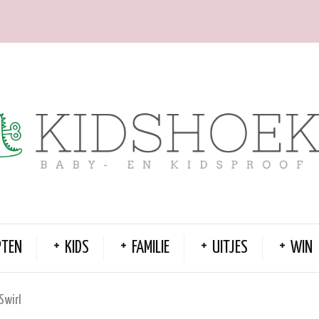
PTEN
KIDS
FAMILIE
UITJES
WIN
Swirl