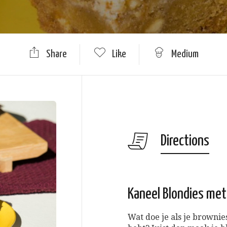
Share
Like
Medium
Directions
Kaneel Blondies met
Wat doe je als je browni