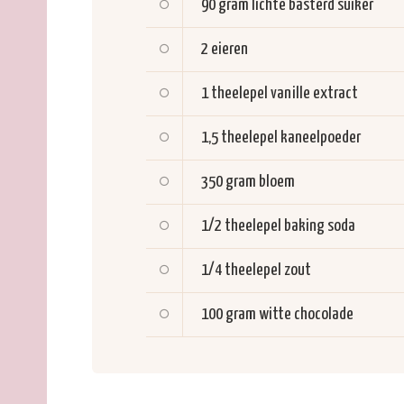
90 gram
lichte basterd suiker
2
eieren
1 theelepel
vanille extract
1,5 theelepel
kaneelpoeder
350 gram
bloem
1/2 theelepel
baking soda
1/4 theelepel
zout
100 gram
witte chocolade