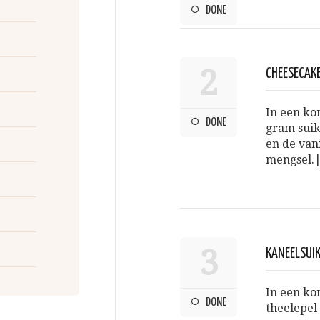
DONE
2
CHEESECAK
In een ko
DONE
gram suik
en de vani
mengsel.
3
KANEELSUI
In een ko
DONE
theelepel