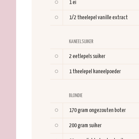
1
ei
1/2 theelepel
vanille extract
KANEELSUIKER
2 eetlepels
suiker
1 theelepel
kaneelpoeder
BLONDIE
170 gram
ongezouten boter
200 gram
suiker