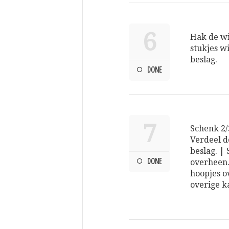
6
Hak de wi
stukjes w
beslag.
DONE
7
Schenk 2/
Verdeel d
beslag. |
DONE
overheen. 
hoopjes o
overige k