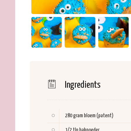
Ingredients
280 gram
bloem (patent)
1/2 tlp
bakpoeder