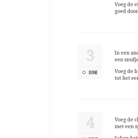
Voeg de ei
goed door
3
In een a
een snufje
Voeg de b
DONE
tot het ee
4
Voeg de c
met een s