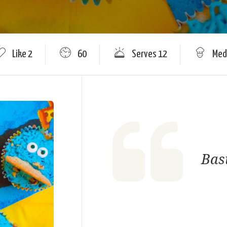
Like
2
60
Serves 12
Med
Bas