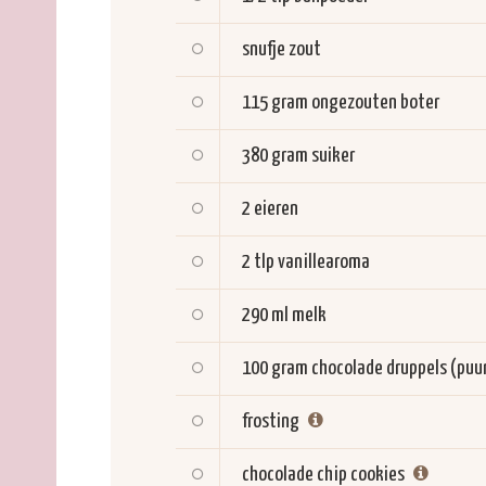
snufje
zout
115 gram
ongezouten boter
380 gram
suiker
2
eieren
2 tlp
vanillearoma
290 ml
melk
100 gram
chocolade druppels (puu
frosting
chocolade chip cookies