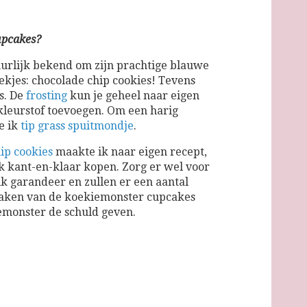
upcakes?
urlijk bekend om zijn prachtige blauwe
oekjes: chocolade chip cookies! Tevens
is. De
frosting
kun je geheel naar eigen
leurstof toevoegen. Om een harig
e ik
tip grass spuitmondje
.
ip cookies
maakte ik naar eigen recept,
jk kant-en-klaar kopen. Zorg er wel voor
ik garandeer en zullen er een aantal
maken van de koekiemonster cupcakes
iemonster de schuld geven.