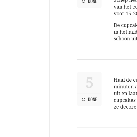
Schep het
DONE
van het c
voor 15-2
De cupcak
in het mi
schoon ui
5
Haal de c
minuten a
uit en la
DONE
cupcakes 
ze decore