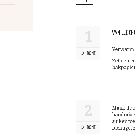
1
VANILLE CH
Verwarm d
DONE
Zet een c
bakpapier
2
Maak de b
handmixer
suiker to
DONE
luchtige, 