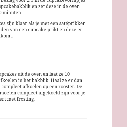
 beslag voor 2/3 in de cupcakevormpjes
upcakebakblik en zet deze in de oven
0 minuten
es zijn klaar als je met een satéprikker
dden van een cupcake prikt en deze er
tkomt.
upcakes uit de oven en laat ze 10
fkoelen in het bakblik. Haal ze er dan
at compleet afkoelen op een rooster. De
moeten compleet afgekoeld zijn voor je
ert met frosting.