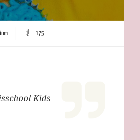
ium
175
isschool Kids