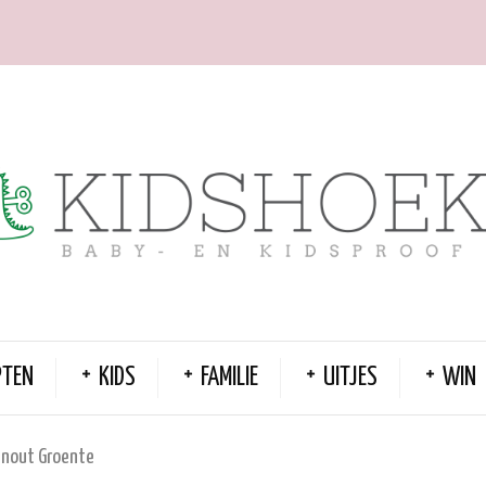
PTEN
KIDS
FAMILIE
UITJES
WIN
anout Groente