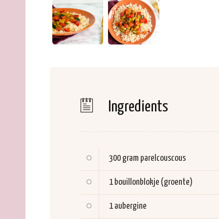
Ingredients
300 gram
parelcouscous
1
bouillonblokje (groente)
1
aubergine