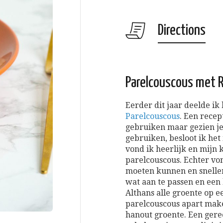
Directions
Parelcouscous met R
Eerder dit jaar deelde ik
Parelcouscous
. Een recep
gebruiken maar gezien je
gebruiken, besloot ik he
vond ik heerlijk en mijn 
parelcouscous. Echter vo
moeten kunnen en sneller
wat aan te passen en een
Althans alle groente op e
parelcouscous apart make
hanout groente. Een gerec