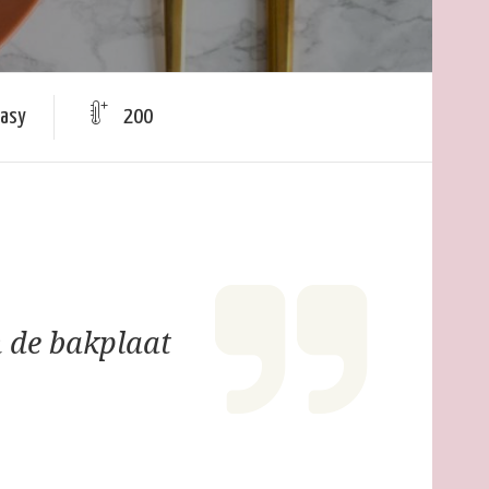
Easy
200
 de bakplaat