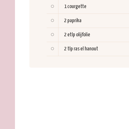
1
courgette
2
paprika
2 etlp
olijfolie
2 tlp
ras el hanout