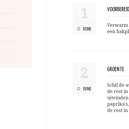
1
VOORBEREI
Verwarm d
DONE
een bakpl
2
GROENTE
Schil de a
DONE
de rest in
uiteinden 
paprika's,
de rest in