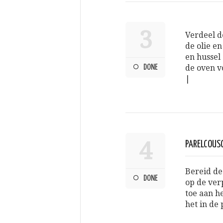
3
Verdeel d
de olie e
en hussel 
DONE
de oven v
|
4
PARELCOUS
Bereid de
DONE
op de ver
toe aan he
het in de