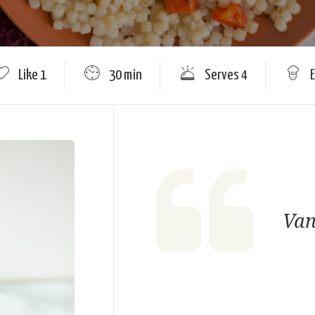
Like
1
30 min
Serves 4
Van