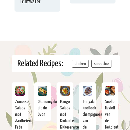
Fruitwater
Related Recipes:
drinken
smoothie
Zomerse
Okonomiyaki
Mango
Teriyaki
Snelle
Salade
uit de
Salade
knoflook
Ravioli
met
Oven
met
champignons
van
Aardbeien,
Krokante
van
de
Feta
Kikkererwten
de
Bakplaat