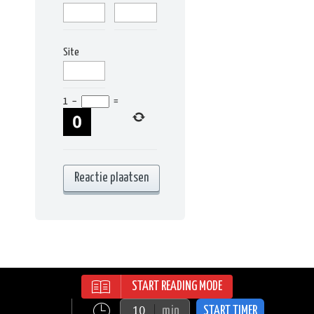
Site
1
−
=
START READING MODE
RECIPES WORDPRESS THEME | ALL
RIGHTS RESERVED | © 2015
min
START TIMER