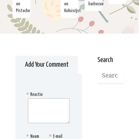
en
en
barbecue
Pistache
Kokosrijst
Search
Add Your Comment
*
Reactie
*
Naam
*
E-mail