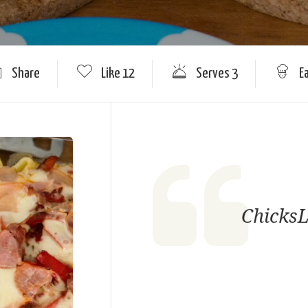
Share
Like
12
Serves 3
E
ChicksL