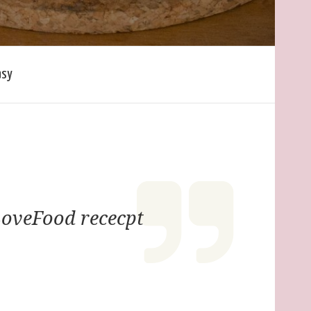
asy
oveFood rececpt