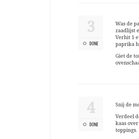
3
Was de pa
zaadlijst 
Verhit 1 
DONE
paprika h
Giet de t
ovenschaa
4
Snij de m
Verdeel d
kaas over
DONE
toppings.