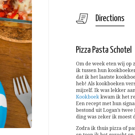
Directions
Pizza Pasta Schotel
Om de week eten wij op z
ik tussen hun kookboeken
dat ik het laatste kookb
heb! Als kookboeken vers
mijzelf. Ik was lekker aa
Kookboek
kwam ik het rec
Een recept met hun signa
bestond uit Logan’s twee 
ding was zeker ik moest d
Zodra ik thuis pizza of pa
en toen ik het gerecht op