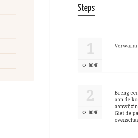
Steps
1
Verwarm d
DONE
2
Breng een
aan de ko
aanwijzin
DONE
Giet de p
ovenschaa