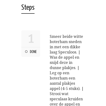
Steps
1
Smeer beide witte
boterham sneden
in met een dikke
DONE
laag Speculoos. |
Was de appel en
snijd deze in
dunne plakjes. |
Leg op een
boterham een
aantal plakjes
appel (4-5 stuks). |
Strooi wat
speculaas kruiden
over de appel en