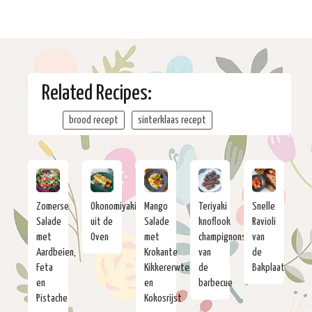
Related Recipes:
brood recept
sinterklaas recept
Zomerse
Okonomiyaki
Mango
Teriyaki
Snelle
Salade
uit de
Salade
knoflook
Ravioli
met
Oven
met
champignons
van
Aardbeien,
Krokante
van
de
Feta
Kikkererwten
de
Bakplaat
en
en
barbecue
Pistache
Kokosrijst