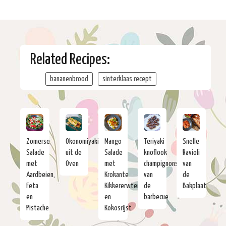
Related Recipes:
bananenbrood
sinterklaas recept
Zomerse
Okonomiyaki
Mango
Teriyaki
Snelle
Salade
uit de
Salade
knoflook
Ravioli
met
Oven
met
champignons
van
Aardbeien,
Krokante
van
de
Feta
Kikkererwten
de
Bakplaat
en
en
barbecue
Pistache
Kokosrijst