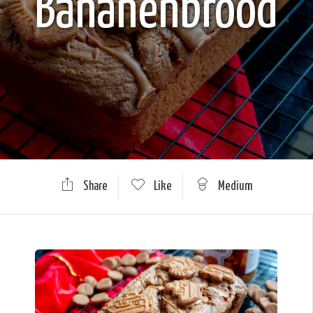
Bananenbrood
Share
Like
Medium