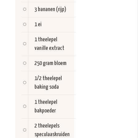
3
bananen (rijp)
1
ei
1 theelepel
vanille extract
250 gram
bloem
1/2 theelepel
baking soda
1 theelepel
bakpoeder
2 theelepels
speculaaskruiden