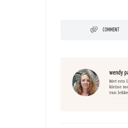
COMMENT
wendy p
Met een l
kleine m
van lekke