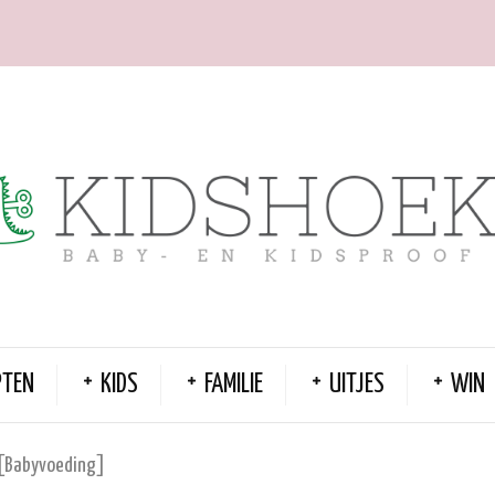
PTEN
KIDS
FAMILIE
UITJES
WIN
 [Babyvoeding]