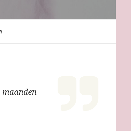
y
6 maanden