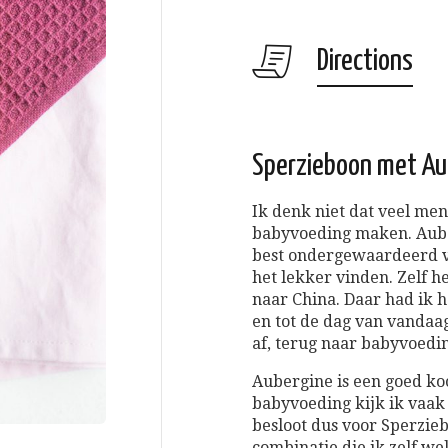
Directions
Sperzieboon met Au
Ik denk niet dat veel me
babyvoeding maken. Aube
best ondergewaardeerd v
het lekker vinden. Zelf he
naar China. Daar had ik 
en tot de dag van vandaag
af, terug naar babyvoedi
Aubergine is een goed ko
babyvoeding kijk ik vaak 
besloot dus voor Sperzie
combinatie die ik zelf we