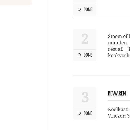
DONE
2
Stoom of 
minuten. 
rest af. 
DONE
kookvocht 
3
BEWAREN
Koelkast:
DONE
Vriezer: 